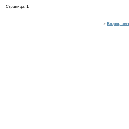
Страница:
1
»
Водка, нег