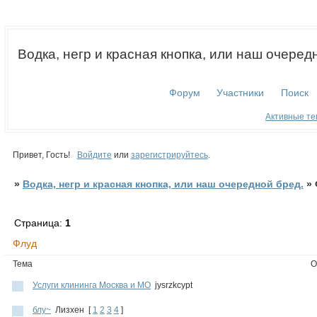
Водка, негр и красная кнопка, или наш очеред
Форум
Участники
Поиск
Активные т
Привет, Гость!
Войдите
или
зарегистрируйтесь
.
»
Водка, негр и красная кнопка, или наш очередной бред.
»
Страница:
1
Флуд
Тема
О
Услуги клининга Москва и МО
jysrzkcypt
блу~
Лизхен
[
1
2
3
4
]