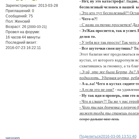
- Нет, ну это катастрофа! Ладн
Зарегистрирован
: 2013-03-28
бесполезный человек в нашей к
Приглашений:
0
- Это кто тут бесполезный?! Оста
Сообщений:
75
- Чего-о?!
Пол:
Женский
- С вами он точно проснется! Да
Возраст:
26
[2000-03-21]
- Ээ!Как проснется, так и усне
Провел на форуме:
делов то.
16 часов 44 минуты
- У тебя все так просто! Так чег
Последний визит:
2016-07-23 16:22:11
- Все шуточки свои шутишь? Тож
Этот балаган мог продолжаться не
кустах, от которого вздрогнули вс
схватившись за гномиху, а та бла
- Э-эй, это же была Берта, да? 
подколоть.. Удачная шутка, ребя
- А-а..ха! Чего в кустах сидите-т
- А если это не они?
- на удивлени
- Ну так иди и проверь, они это и
- Что я слышу?! Ты же у нас геро
- Чего ты как девченка в первую
может тогда ты станешь полезн
ссоре дальше мне лень
Поделиться
2016-03-06 13:51:40
чешир