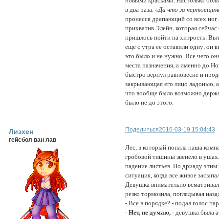
в два раза.
«Да что за чертовщин
пронесся драпающий со всех ног 
прихватив Элейн, которая сейчас
пришлось пойти на хитрость. Выт
еще с утра ее оставили одну, он 
это было и не нужно. Все чего она
места назначения, а именно до Нот
быстро вернул равновесие и продо
закрывающая его лицо ладонью, а 
что вообще было возможно держат
было не до этого.
Поделиться
2016-03-19 15:04:43
Лизхен
гейсбол ван лав
Лес, в который попала наша компа
гробовой тишины звенело в ушах.
падение листьев. Но дриаду этим 
ситуация, когда все живое засыпал
Девушка внимательно всматривала
резко тормозила, поглядывая наза
- Все в порядке?
- подал голос пар
- Нет, не думаю,
- девушка была а