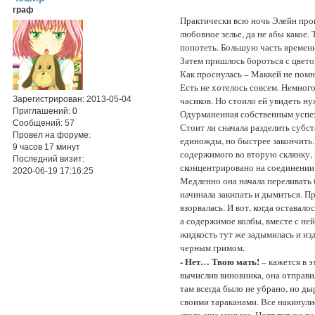
граф
Практически всю ночь Элейн прове
любовное зелье, да не абы какое. 
попотеть. Большую часть времени
Затем пришлось бороться с цветом
Как проснулась – Маккей не помни
Есть не хотелось совсем. Немног
Зарегистрирован
: 2013-05-04
часиков. Но стоило ей увидеть ну
Приглашений:
0
Одурманенная собственным успехо
Сообщений:
57
Стоит ли сначала разделить субс
Провел на форуме:
единожды, но быстрее закончить.
9 часов 17 минут
содержимого во вторую склянку, 
Последний визит:
сконцентрировано на соединении 
2020-06-19 17:16:25
Медленно она начала переливать б
начинала закипать и дымиться. П
взорвалась. И вот, когда оставало
а содержимое колбы, вместе с ней
жидкость тут же задымилась и из
черным гримом.
- Нет… Твою мать!
– кажется в э
вычислив виновника, она отправи
там всегда было не убрано, но ды
своими тараканами. Все накинулис
стала еще меньше. Нотт тут же поп