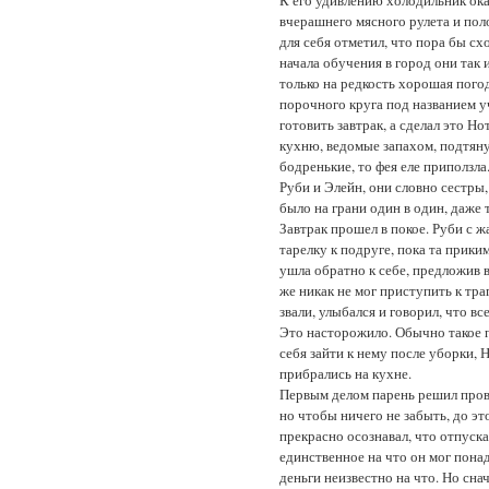
К его удивлению холодильник оказ
вчерашнего мясного рулета и поло
для себя отметил, что пора бы сх
начала обучения в город они так 
только на редкость хорошая погод
порочного круга под названием уч
готовить завтрак, а сделал это Но
кухню, ведомые запахом, подтяну
бодренькие, то фея еле приползла
Руби и Элейн, они словно сестры,
было на грани один в один, даже 
Завтрак прошел в покое. Руби с ж
тарелку к подруге, пока та прики
ушла обратно к себе, предложив в
же никак не мог приступить к трап
звали, улыбался и говорил, что все
Это насторожило. Обычно такое п
себя зайти к нему после уборки,
прибрались на кухне.
Первым делом парень решил провед
но чтобы ничего не забыть, до эт
прекрасно осознавал, что отпуска
единственное на что он мог понаде
деньги неизвестно на что. Но сна