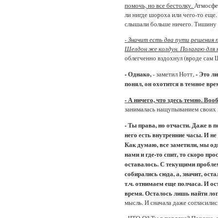
помочь, но все бестолку.
Атмосфер
ли нигде шороха или чего-то еще.
слышали больше ничего. Тишину п
- Значит есть два пути решения 
Шелдон же колдун. Полагаю для н
облегченно вздохнул (вроде сам 
- Однако,
- Это л
- заметил Нотт,
понял, он охотится в темное врем
- А ничего, что здесь темно. Воо
занималась нащупыванием своих в
- Ты права, но отчасти. Даже в 
него есть внутренние часы. И не
Как думаю, все заметили, мы одн
нами и где-то спит, то скоро про
оставалось. С текущими пробле
собирались сюда, а, значит, ост
т.ч. отнимаем еще полчаса. И ос
время. Осталось лишь найти лог
мысль. И сначала даже согласились