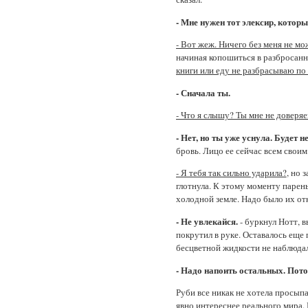
- Мне нужен тот элексир, которы
- Вот жеж. Ничего без меня не м
начиная копошиться в разбросанн
книги или еду не разбрасываю по 
- Сначала ты.
- Что я слышу? Ты мне не доверя
- Нет, но ты уже уснула. Будет н
бровь. Лицо ее сейчас всем свои
- Я тебя так сильно ударила?
, но 
глотнула. К этому моменту парен
холодной земле. Надо было их отк
- Не увлекайся.
- буркнул Нотт, в
покрутил в руке. Оставалось еще
бесцветной жидкости не наблюдал
- Надо напоить остальных. Пото
Руби все никак не хотела просыпат
явно интереснее реального мира. 