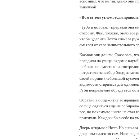
вспомнил, что не так давно они 
выпечкой.
- Вон за тем углом, если правил
- Туда и пойдем.
- прервала она е
сторону. Фее, похоже, было все р
чтобы ударить Нотта сначала рукой
смеялся от сего занимательного 
Кое-как они дошли. Оказалось, ч
посадили на улице, рядом с клум
не было, но вместе они смотрели
потратили на выбор блюд из меню
своей порции (небольшой кусочек 
видимости старалась для одинноко
Руби непременно обрадуется оста
Обратно в общежитие возвращалис
солнце садиться еще не собирало
все, но почему-то никто не стал
притихли. Каждый был себе на ум
Дверь открывал Нотт. Но сначала 
дверь вызвался он сам. Наконец, 