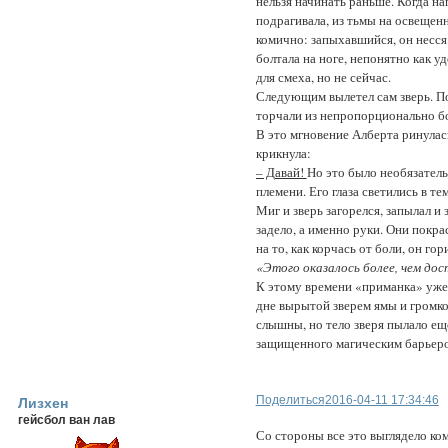
нельзя начинать раньше. Когда на
подрагивала, из тьмы на освещен
комично: запыхавшийся, он несся 
болтала на ноге, непонятно как 
для смеха, но не сейчас.
Следующим вылетел сам зверь. По
торчали из непропорционально б
В это мгновение Алберта ринулась
крикнула:
– Давай!
Но это было необязател
племени. Его глаза светились в т
Миг и зверь загорелся, запылал и
задело, а именно руки. Они покра
на то, как корчась от боли, он гор
«Этого оказалось более, чем до
К этому времени «приманка» уже
дне вырытой зверем ямы и громко
слышны, но тело зверя пылало еще
защищенного магическим барьер
Поделиться
2016-04-11 17:34:46
Лизхен
гейсбол ван лав
Со стороны все это выглядело ком