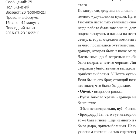
Сообщений:
75
этого.
Пол:
Женский
Позавтракав, девушка поспешно н
Возраст:
26
[2000-03-21]
именно - улучшенная пушка. Ну, н
Провел на форуме:
Гномиха настолько увлеклась свое
16 часов 44 минуты
когда работа была завершена, дев
Последний визит:
2016-07-23 16:22:11
подскользнулась и нажала на неск
стену, которая отделяла комнаты 
за чего посыпались ругательства.
дриаду, которая была в шоке от п
Члены команды быстренько прибеж
была покрыта чем-то черным. Лиц
сверлила убийственным взглядом
прибежали братья. У Нотта чуть и
Если бы не его брат, стоящий поза
кто знает, что было бы дальше.
- Ой-ей.
- выдавила рыжая.
- Руби. Какого хрена.
- дриада вы
бешенстве.
- Эй, я не специально, ну!
- беспо
- Брэдфорд! Ты чего тут натворил
тоже был в гневе. Еще немного и у
была дыра, причем большая. На по
ужасном состоянии, так еще тепер