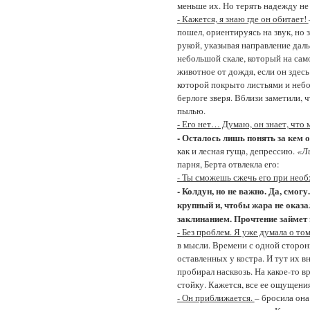
меньше их. Но терять надежду не 
- Кажется, я знаю где он обитает!
пошел, ориентируясь на звук, но 
рукой, указывая направление дал
небольшой скале, который на сам
животное от дождя, если он здесь
которой покрыто листьями и небо
берлоге зверя. Вблизи заметили, 
пылью.
- Его нет… Думаю, он знает, что 
- Осталось лишь понять за кем
как и лесная гуща, депрессию.
«Л
парня, Берта отвлекла его:
- Ты сможешь сжечь его при необ
- Колдун, но не важно. Да, смог
крупный и, чтобы жара не оказа
заклинанием. Прочтение займет
- Без проблем. Я уже думала о том
в мысли. Времени с одной сторон
оставленных у костра. И тут их 
пробирал насквозь. На какое-то в
стойку. Кажется, все ее ощущени
- Он приближается.
– бросила она