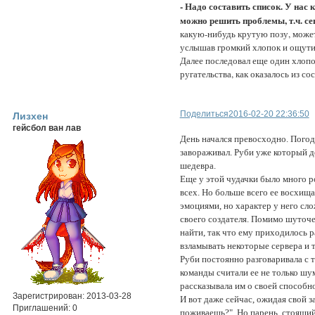
- Надо составить список. У нас
можно решить проблемы, т.ч. се
какую-нибудь крутую позу, может
услышав громкий хлопок и ощутив
Далее последовал еще один хлопок
ругательства, как оказалось из с
Поделиться
2016-02-20 22:36:50
Лизхен
гейсбол ван лав
День начался превосходно. Погода 
завораживал. Руби уже который д
шедевра.
Еще у этой чудачки было много ро
всех. Но больше всего ее восхищ
эмоциями, но характер у него сл
своего создателя. Помимо шуточе
найти, так что ему приходилось
взламывать некоторые сервера и т
Руби постоянно разговаривала с т
команды считали ее не только шум
рассказывала им о своей способн
Зарегистрирован
: 2013-03-28
И вот даже сейчас, ожидая свой з
Приглашений:
0
поживаешь?". Но парень, стоящий