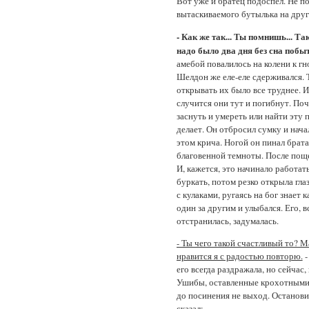
Вот уже и братец подоспел. Не по
вытаскиваемого бутылька на друг
- Как же так... Ты помнишь... Та
надо было два дня без сна побыт
амебой повалилось на колени к гно
Шелдон же еле-еле сдерживался. 
открывать их было все труднее. И
случится они тут и погибнут. Поч
заснуть и умереть или найти эту
делает. Он отбросил сумку и нач
этом крича. Ногой он пинал брата
благовенной темноты. После поще
И, кажется, это начинало работат
буркать, потом резко открыла гла
с кулаками, ругаясь на бог знает 
один за другим и улыбался. Его, 
отстранилась, задумалась.
- Ты чего такой счастливый то? М
нравится я с радостью повторю.
-
его всегда раздражала, но сейчас,
Ушибы, оставленные крохотными 
до посинения не выход. Остановив
сказал: