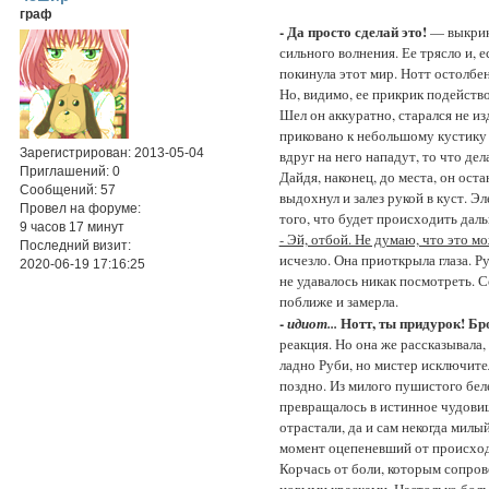
граф
- Да просто сделай это!
— выкрикн
сильного волнения. Ее трясло и, 
покинула этот мир. Нотт остолбен
Но, видимо, ее прикрик подейство
Шел он аккуратно, старался не из
приковано к небольшому кустику 
Зарегистрирован
: 2013-05-04
вдруг на него нападут, то что де
Приглашений:
0
Дайдя, наконец, до места, он ост
Сообщений:
57
выдохнул и залез рукой в куст. Э
Провел на форуме:
того, что будет происходить дал
9 часов 17 минут
- Эй, отбой. Не думаю, что это м
Последний визит:
исчезло. Она приоткрыла глаза. Р
2020-06-19 17:16:25
не удавалось никак посмотреть. 
поближе и замерла.
-
Нотт, ты придурок! Бро
идиот...
реакция. Но она же рассказывала,
ладно Руби, но мистер исключите
поздно. Из милого пушистого бел
превращалось в истинное чудовище
отрастали, да и сам некогда милы
момент оцепеневший от происходя
Корчась от боли, которым сопров
новыми красками. Настолько боль