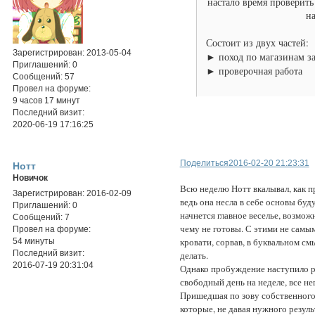
настало время проверить
на
Состоит из двух частей:
Зарегистрирован
: 2013-05-04
► поход по магазинам з
Приглашений:
0
► проверочная работа
Сообщений:
57
Провел на форуме:
9 часов 17 минут
Последний визит:
2020-06-19 17:16:25
Поделиться
2016-02-20 21:23:31
Нотт
Новичок
Всю неделю Нотт вкалывал, как пр
Зарегистрирован
: 2016-02-09
ведь она несла в себе основы буд
Приглашений:
0
начнется главное веселье, возможн
Сообщений:
7
чему не готовы. С этими не самы
Провел на форуме:
кровати, сорвав, в буквальном см
54 минуты
Последний визит:
делать.
2016-07-19 20:31:04
Однако пробуждение наступило р
свободный день на неделе, все не
Пришедшая по зову собственного 
которые, не давая нужного резуль