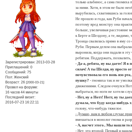
только альбинос, а сама гномиха 
за ними. Хотя, в этом не было н
вырубилась, схватившись за голову
Не прошло и года, как Руби начал
поэтому вред монстру она практи
больше, увеличивая расстояние м
к Берте и Шелдону, а те, видимо, 
Троица свалилась прямо в яму со 
Руби. Первым делом она выбралас
выронила, когда они падали в эту 
ребятам. Поддержать, похвалить,
Зарегистрирован
: 2013-03-28
- Да-а, ребята, ну вы даете! Я в
Приглашений:
0
силач! А ты Шелди, ну просто ог
Сообщений:
75
почувствовала его вонь изо рта,
Пол:
Женский
пушку?
- гномиха так и не умол
Возраст:
26
[2000-03-21]
движениями. Следом очнулся Нотт
Провел на форуме:
выбраться, но ноги не хотели слу
16 часов 44 минуты
- Нет, ну а Нотт! Нотт, ну ты д
Последний визит:
2016-07-23 16:22:11
думала, что буду когда-нибудь х
голову, что-нибудь тяжелое.
- Думаю, нам в любом случае при
вмешаться в монолог гнома и раз
- А, насчет этого.. Мы нашли то
- Нет, это второй. Первый я нашла