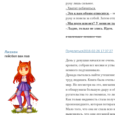
руку лишь сильнее.
- Хватит ребячиться.
- Это к вам обоим относится.
– н
руку и повела за собой. Затем от
- Мы идем или нет? У меня не т
- Ладно, только не злись. Идем.
я маленькое ленивое чмо
Поделиться
2016-02-26 17:37:27
Лизхен
гейсбол ван лав
День у девушки начался не очень.
кровати, собрав все косяки и углы
немного подташнивало.
Дриада пыталась найти утешение в
труд людишек. Книга была очень 
мир. Но несмотря на это, внезапн
и обнаружила большую дыру и об
ругательства то ли гномихи, то ли
Как только видимость стала получ
произошедшего, которая потирала
Мало того, что она не спала всю н
выяснилось, что они дружной ком