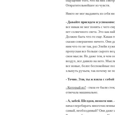
ощущение того, что на них смотря
Отвратительнейшее из чувств.
Никто не мог выдавить из себя ни
- Давайте присядем и успокоимс
все никак не мог понять с чего ем
нет солнечного света. Это как най
Должно быть что-то еще. Какая-то
сказав совершенно ничего. Они да
ним что-то не так, раз Элейн хуж
пропуская все больше сырого воз
свои мысли. Но даже тем, в чем о
воздух, все давило на него. Мысл
все новые, более беспокойные по
хлынуть ручьем, так почему не п
- Точно. Эли, ты ж взяла с собой
- Который из?
- глаза ее были ст
отвечала машинально.
- А, забей. Шелдон, помоги мне.
-
начал перебирать многочисленные 
самый, необходимый? Они даже цв