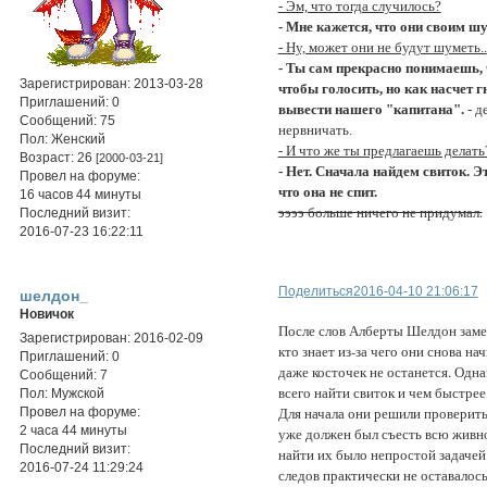
- Эм, что тогда случилось?
- Мне кажется, что они своим ш
- Ну, может они не будут шуметь..
- Ты сам прекрасно понимаешь, ч
Зарегистрирован
: 2013-03-28
чтобы голосить, но как насчет г
Приглашений:
0
вывести нашего "капитана".
- д
Сообщений:
75
нервничать.
Пол:
Женский
- И что же ты предлагаешь делать
Возраст:
26
[2000-03-21]
- Нет. Сначала найдем свиток. Эт
Провел на форуме:
что она не спит.
16 часов 44 минуты
ээээ больше ничего не придумал.
Последний визит:
2016-07-23 16:22:11
Поделиться
2016-04-10 21:06:17
шелдон_
Новичок
После слов Алберты Шелдон замет
Зарегистрирован
: 2016-02-09
кто знает из-за чего они снова на
Приглашений:
0
даже косточек не останется. Одна
Сообщений:
7
всего найти свиток и чем быстре
Пол:
Мужской
Для начала они решили проверить
Провел на форуме:
2 часа 44 минуты
уже должен был съесть всю живнос
Последний визит:
найти их было непростой задачей.
2016-07-24 11:29:24
следов практически не оставалось