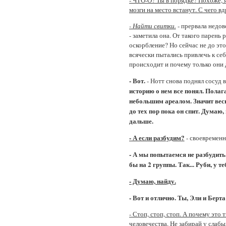
- ЧТО-О? Ты в порядке? Похоже, я
мозги на место встанут. С чего вд
- Найти свитки.
- прервала недо
- заметила она. От такого парень 
оскорбление? Но сейчас не до это
всячески пытались привлечь к себ
происходит и почему только они 
- Вот.
- Нотт снова поднял сосуд 
историю о нем все понял. Полаг
небольшим ареалом. Значит весь
до тех пор пока он спит. Думаю,
дальше.
- А если разбудим?
- своевременн
- А мы попытаемся не разбудить.
бы на 2 группы. Так... Руби, у т
- Думаю, найду.
- Вот и отлично. Ты, Эли и Берта
- Стоп, стоп, стоп. А почему это
человечества. Не забирай у слаб