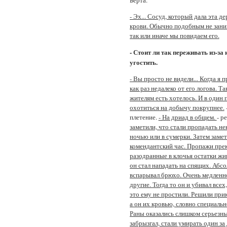
Берта.
- Эх... Сосуд, который дала эта д
крови. Обычно подобным не занимаю
так или иначе мы повидаем его.
- Стоит ли так переживать из-за 
угостить.
- Вы просто не видели... Когда я
как раз недалеко от его логова. Т
жителям есть хотелось. И в один 
охотиться на добычу покрупнее.
плетение.
- На дриад в общем.
- р
заметили, что стали пропадать не
ночью или в сумерки. Затем замет
комендантский час. Пропажи прек
разодранные в клочья остатки жив
он стал нападать на спящих. Абсо
вспарывал брюхо. Очень медленно
другие. Тогда то он и убивал все
это ему не простили. Решили прик
а он их кровью, словно специальн
Раны оказались слишком серьезны
забрызгал, стали умирать один за