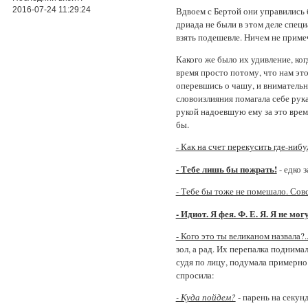
Вдвоем с Бертой они управились 
2016-07-24 11:29:24
дриада не были в этом деле спец
взять подешевле. Ничем не приме
Какого же было их удивление, ког
время просто потому, что нам это
оперевшись о чашу, и внимательн
словоизлияния помагала себе рук
рукой надоевшую ему за это врем
бы.
- Как на счет перекусить где-нибу
- Тебе лишь бы пожрать!
- едко 
- Тебе бы тоже не помешало. Сов
- Идиот. Я фея. Ф. Е. Я. Я не мо
- Кого это ты великаном назвала?.
зол, а рад. Их перепалка поднима
судя по лицу, подумала примерно
спросила:
- Куда пойдем?
- парень на секунд