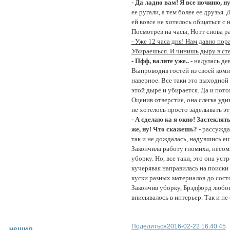
- Да ладно вам! Я все починю, ну
ее ругали, а тем более ее друзья.
ей вовсе не хотелось общаться с 
Посмотрев на часы, Нотт снова ра
- Уже 12 часа дня! Нам давно пора
Убираешься. И чинишь дыру в ст
- Пфф, валите уже..
- надулась де
Выпроводив гостей из своей комн
наверное. Все таки это выходной 
этой дыре и убирается. Да и пото
Оценив отверстие, она слегка уди
не хотелось просто заделывать э
- А сделаю ка я окно! Застеклят
же, ну! Что скажешь?
- рассужда
так и не дождалась, надувшись ещ
Закончила работу гномиха, несом
уборку. Но, все таки, это она уст
кучерявая направилась на поиски
куски разных материалов до состо
Закончив уборку, Брэдфорд любо
вписывалось в интерьер. Так и не
Поделиться
2016-02-22 16:40:45
чешир