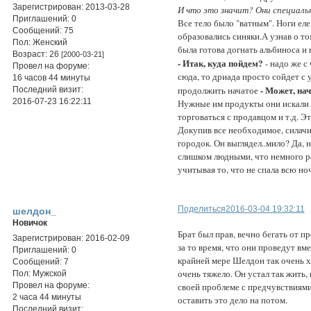
Зарегистрирован
: 2013-03-28
И что это значит? Они специальн
Приглашений:
0
Все тело было "ватным". Ноги еле
Сообщений:
75
образовались синяки.А узнав о то
Пол:
Женский
была готова догнать альбиноса и 
Возраст:
26
[2000-03-21]
- Итак, куда пойдем?
- надо же с
Провел на форуме:
сюда, то дриада просто сойдет с 
16 часов 44 минуты
- Может, нач
продолжить начатое
Последний визит:
2016-07-23 16:22:11
Нужные им продукты они искали н
торговаться с продавцом и т.д. Э
Докупив все необходимое, силачи
городок. Он выглядел..мило? Да, н
слишком людными, что немного р
учитывая то, что не спала всю ноч
Поделиться
2016-03-04 19:32:11
шелдон_
Новичок
Брат был прав, вечно бегать от п
Зарегистрирован
: 2016-02-09
за то время, что они проведут вм
Приглашений:
0
крайней мере Шелдон так очень хо
Сообщений:
7
очень тяжело. Он устал так жить, 
Пол:
Мужской
своей проблеме с предчувствиями
Провел на форуме:
2 часа 44 минуты
оставить это дело на потом.
Последний визит: