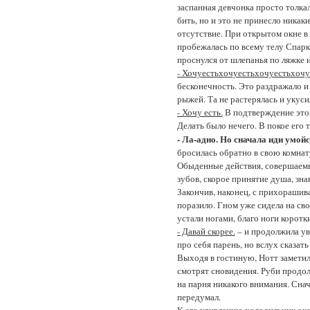
заспанная девчонка просто толкал
бить, но и это не принесло никак
отсутствие. При открытом окне в
пробежалась по всему телу Спаркл
проснулся от шлепанья по ляжке 
- Хочуестьхочуестьхочуестьхоч
бесконечность. Это раздражало и
рыжей. Та не растерялась и укусил
- Хочу есть.
В подтверждение этом
Делать было нечего. В покое его т
- Ла-адно. Но сначала иди умойс
бросилась обратно в свою комнат
Обыденные действия, совершаемы
зубов, скорое принятие душа, зн
Закончив, наконец, с прихорашив
поразило. Гном уже сидела на сво
устали ногами, благо ноги коротк
- Давай скорее.
– и продолжила ув
про себя парень, но вслух сказат
Выходя в гостиную, Нотт заметил
смотрят сновидения. Руби продо
на парня никакого внимания. Снач
передумал.