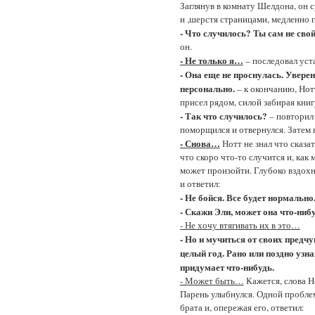
Заглянув в комнату Шелдона, он с
и ,шерстя страницами, медленно 
- Что случилось? Ты сам не свой
он.
- Не только я…
– последовал уста
- Она еще не проснулась. Уверен
персонально.
– к окончанию, Нот
присел рядом, силой забирая книг
- Так что случилось?
– повторил 
поморщился и отвернулся. Затем п
- Снова…
Нотт не знал что сказа
что скоро что-то случится и, как
может произойти. Глубоко вздохну
и ответил:
- Не бойся. Все будет нормально
- Скажи Эли, может она что-ниб
- Не хочу втягивать их в это…
- Но и мучиться от своих предч
целый год. Рано или поздно узна
придумает что-нибудь.
- Может быть…
Кажется, слова Н
Парень улыбнулся. Одной проблемо
брата и, опережая его, ответил: