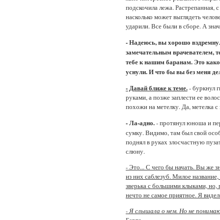
подскочила лежа. Растрепанная, с
насколько может выглядеть челове
ударили. Все были в сборе. А зна
- Надеюсь, вы хорошо вздремну
замечательным врачевателем, теп
тебе к нашим баранам. Это какое
уснули. И что бы вы без меня де
- Давай ближе к теме.
- буркнул г
руками, а позже заплести ее воло
похожи на метелку. Да, метелка с 
- Ла-адно.
- протянул юноша и пер
сумку. Видимо, там был свой ос
поднял в руках злосчастную пузат
слюну.
- Это... С чего бы начать. Вы же
из них саблезуб. Милое название,
зверька с большими клыками, но, 
нечто не самое приятное. Я видел
- Я слышала о нем. Но не понимаю