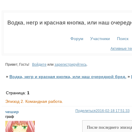
Водка, негр и красная кнопка, или наш очеред
Форум
Участники
Поиск
Активные т
Привет, Гость!
Войдите
или
зарегистрируйтесь
.
»
Водка, негр и красная кнопка, или наш очередной бред.
»
Страница:
1
Эпизод 2. Командная работа.
Поделиться
2016-02-18 17:51:33
чешир
граф
После последнего эпизо