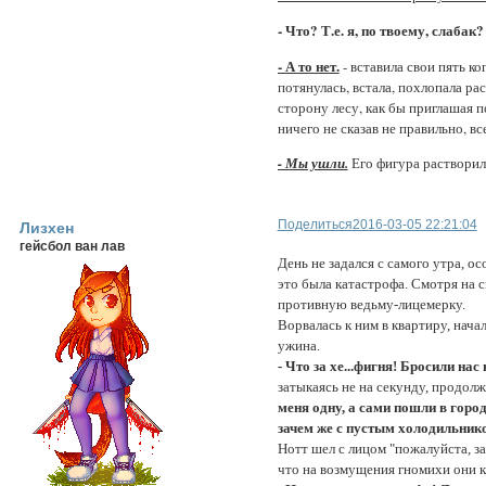
- Что? Т.е. я, по твоему, слабак?
- А то нет.
- вставила свои пять ко
потянулась, встала, похлопала ра
сторону лесу, как бы приглашая п
ничего не сказав не правильно, вс
- Мы ушли.
Его фигура растворила
Поделиться
2016-03-05 22:21:04
Лизхен
гейсбол ван лав
День не задался с самого утра, о
это была катастрофа. Смотря на с
противную ведьму-лицемерку.
Ворвалась к ним в квартиру, нача
ужина.
- Что за хе...фигня! Бросили нас
затыкаясь не на секунду, продол
меня одну, а сами пошли в город
зачем же с пустым холодильнико
Нотт шел с лицом "пожалуйста, за
что на возмущения гномихи они к