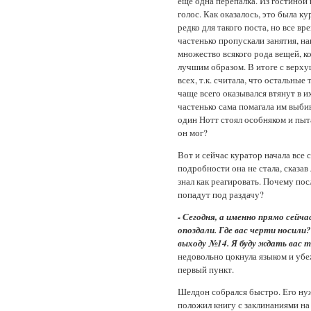
еще одна перепалка. Из гостиной
голос. Как оказалось, это была 
редко для такого поста, но все в
частенько пропускали занятия, н
множество всякого рода вещей, к
лучшим образом. В итоге с верху
всех, т.к. считала, что остальны
чаще всего оказывался втянут в и
частенько сама помагала им выби
один Нотт стоял особняком и пыт
он мог?
Вот и сейчас куратор начала все с
подробности она не стала, сказав
знал как реагировать. Почему посл
попадут под раздачу?
- Сегодня, а именно прямо сейча
опоздали. Где вас черти носили
выходу №14. Я буду ждать вас 
недовольно цокнула языком и убе
первый пункт.
Шелдон собрался быстро. Его нужн
положил книгу с заклинаниями на