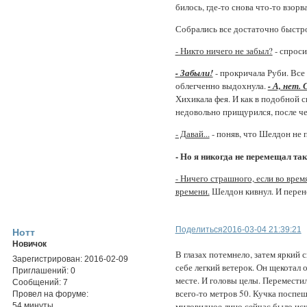
билось, где-то снова что-то взорв
Собрались все достаточно быстро
- Никто ничего не забыл?
- спроси
- Забыли!
- прокричала Руби. Все
облегченно выдохнула.
- А, нет
Хихикала фея. И как в подобной 
недовольно прищурился, после че
- Давай...
- поняв, что Шелдон не 
- Но я никогда не перемещал так
- Ничего страшного, если во врем
времени.
Шелдон кивнул. И перен
Поделиться
2016-03-04 21:39:21
Нотт
Новичок
В глазах потемнело, затем яркий 
Зарегистрирован
: 2016-02-09
себе легкий ветерок. Он щекотал 
Приглашений:
0
месте. И головы целы. Переместил
Сообщений:
7
всего-то метров 50. Кучка поспеш
Провел на форуме:
миловидное лицо сейчас было иск
54 минуты