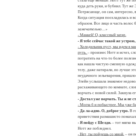
куда деть руки, и бубнил. Тут же 
Потрясающе, он сам, интересно, 
Когда ситуация поохладилась и вс
образом. Все лицо и часть волос 
замечательно…»
- Маккей! О, классный загар.
- Я тебе сейчас такой же устрою
- Холодильник пуст, мы идем в ма
путь.
– произнес Нотт и исчез, сл
потратить на что-то более полезн
как нашла чистую сменную одежду
телу, даже натирали, но лучше эт
неудачного зельеварения, пришло
Элейн услышала знакомое недовол
расхаживающего по комнате, словн
ворчать с новой силой. Закнула е
- Достал уже ворчать. Ты ж не с
- Могла б и побыстрее. Мы уже б
- Да ла-адно. О, доброе утро.
В г
приветствия размашисто помахала 
- Я пойду с Шелди.
– тот мягко вы
Нотт же побледнел.
- Нет, ты пойдешь со мной.
– он п