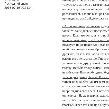
Последний визит:
тону, с которым она разговаривал
2016-07-19 20:31:04
порядком достали за первую тройк
расслабилась, словно выбирая бо
пришедших улыбкой, девушка нач
- Это испытание решит вашу судьб
зависить ваше дальнейшее здесь 
паузу,
- Если, конечно, вы его пр
раньше закончите, тем больше очк
был пуст, но от исходила некая с
наиболее сильно в глаза бросалас
дрожали, глаза были наполнены ст
выглядело очень странно. Гном, т
успокаивать подругу, к ней прис
голову. Ведьма продолжила:
- Ви
неизбежное. Вам необходимо будет
успели догадаться, белый. В них
теперь вперед.
Стоило им всем тол
воздухе и ничего более, как так з
непроглядная стена леса. Свет сю
они стояли. На деревьях висели с
мертв. Абсолютная тишина звенел
громкое. И все это еще под ощущ