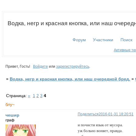
Водка, негр и красная кнопка, или наш очеред
Форум
Участники
Поиск
Активные т
Привет, Гость!
Войдите
или
зарегистрируйтесь
.
»
Водка, негр и красная кнопка, или наш очередной бред.
»
Страница:
«
1
2
3
4
блу~
Поделиться
2016-01-31 18:20:51
чешир
граф
и почисти язык от мусора.
уж больно воняет, правда.